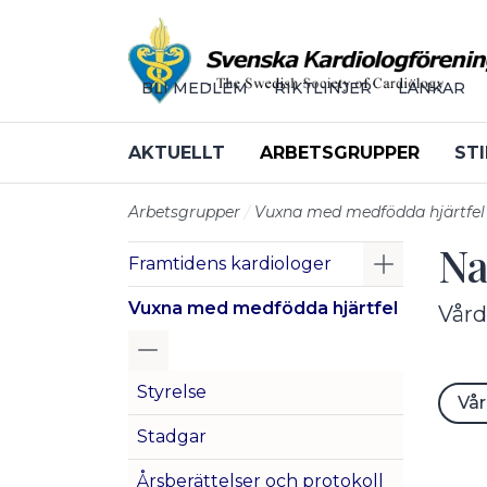
Till sidans huvudinnehåll
BLI MEDLEM
RIKTLINJER
LÄNKAR
AKTUELLT
ARBETSGRUPPER
STI
Arbetsgrupper
Vuxna med medfödda hjärtfel
Na
Visa/Göm 
Framtidens kardiologer
Vuxna med medfödda hjärtfel
Vård
Visa/Göm undermeny
Styrelse
Vå
Stadgar
Årsberättelser och protokoll