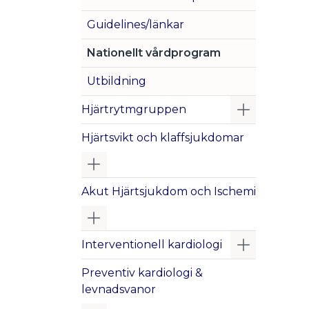
Guidelines/länkar
Nationellt vårdprogram
Utbildning
Visa/Göm 
Hjärtrytmgruppen
Hjärtsvikt och klaffsjukdomar
Visa/Göm undermeny
Akut Hjärtsjukdom och Ischemi
Visa/Göm undermeny
Visa/Göm 
Interventionell kardiologi
Preventiv kardiologi &
levnadsvanor