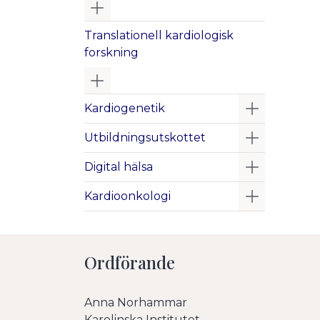
Visa/Göm undermeny
Translationell kardiologisk
forskning
Visa/Göm undermeny
Visa/Göm 
Kardiogenetik
Visa/Göm 
Utbildningsutskottet
Visa/Göm 
Digital hälsa
Visa/Göm 
Kardioonkologi
Ordförande
Anna Norhammar
Karolinska Institutet