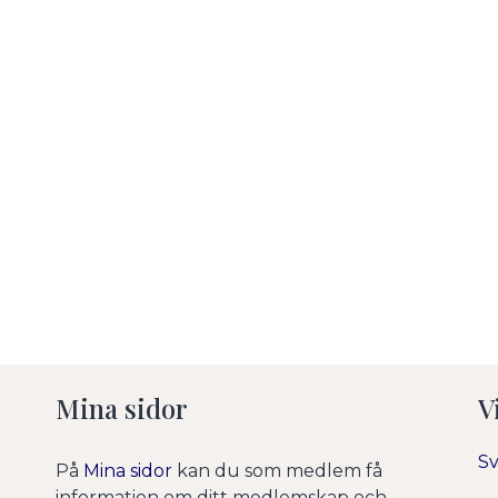
undermeny
undermeny
undermeny
undermeny
Mina sidor
V
Sv
På
Mina sidor
kan du som medlem få
information om ditt medlemskap och