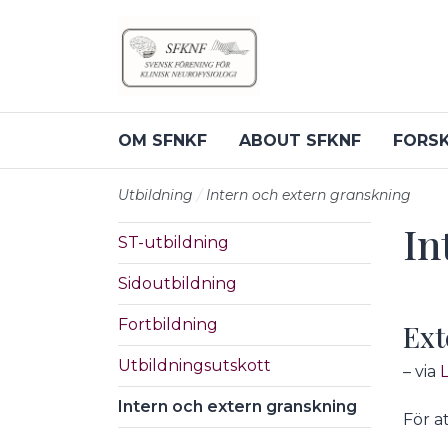
Till sidans huvudinnehåll
OM SFNKF
ABOUT SFKNF
FORS
Utbildning
Intern och extern granskning
In
ST-utbildning
Sidoutbildning
Fortbildning
Ext
Utbildningsutskott
– via
Intern och extern granskning
För a