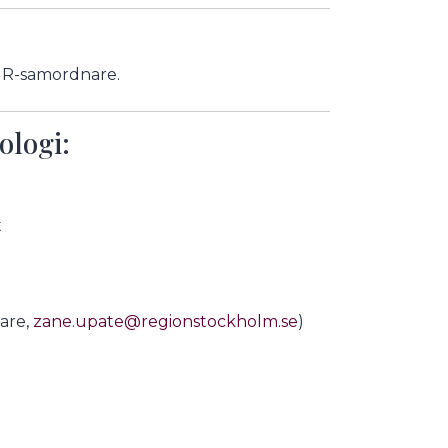
PUR-samordnare.
ologi:
t
are,
zane.upate@regionstockholm.se
)