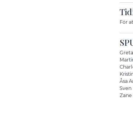
Tid
För a
SPU
Greta
Marti
Charl
Krist
Åsa A
Sven 
Zane 