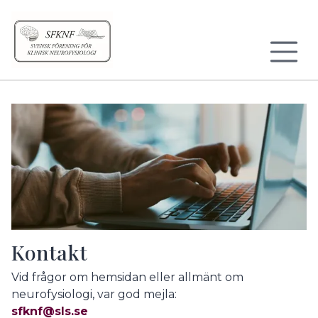
Till sidans huvudinnehåll
Kontakt
Vid frågor om hemsidan eller allmänt om
neurofysiologi, var god mejla:
sfknf@sls.se