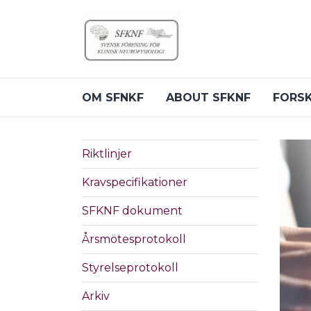
Till sidans huvudinnehåll
OM SFNKF
ABOUT SFKNF
FORS
Riktlinjer
Kravspecifikationer
SFKNF dokument
Årsmötesprotokoll
Styrelseprotokoll
Arkiv