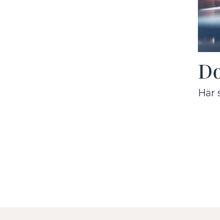
Do
Här 