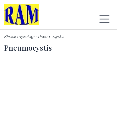
Till sidans huvudinnehåll
Klinisk mykologi
Pneumocystis
Pneumocystis