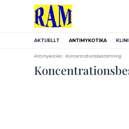
Till sidans huvudinnehåll
AKTUELLT
ANTIMYKOTIKA
KLIN
Antimykotika
Koncentrationsbestämning
Koncentrationsb