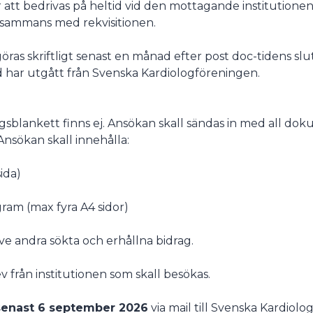
att bedrivas på heltid vid den mottagande institutione
llsammans med rekvisitionen.
öras skriftligt senast en månad efter post doc-tidens slut
d har utgått från Svenska Kardiologföreningen.
gsblankett finns ej. Ansökan skall sändas in med all do
Ansökan skall innehålla:
ida)
ram (max fyra A4 sidor)
ive andra sökta och erhållna bidrag.
v från institutionen som skall besökas.
senast 6 september 2026
via mail till Svenska Kardiolo