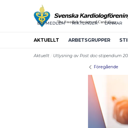
Till sidans huvudinnehåll
BLI MEDLEM
RIKTLINJER
LÄNKAR
AKTUELLT
ARBETSGRUPPER
STI
Aktuellt
Utlysning av Post doc-stipendium 2
Föregående