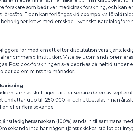
kas av medlemmar som är läkare och har disputerat för h
re forskare som bedriver medicinsk forskning, och kan e
t lärosäte. Tiden kan förlängas vid exempelvis föräldrale
ör behörighet krävs medlemskap i Svenska Kardiologföre
jliggöra för medlem att efter disputation vara tjänstledig
välrenommerad institution. Vistelse utomlands premieras
gas. Post doc-forskningen ska bedrivas på heltid under 
period om minst tre månader.
dovisning
dium lämnas skriftligen under senare delen av septemb
 omfattar upp till 250 000 kr och utbetalas innan årssk
l en eller flera sökande.
 tjänstledighetsansökan (100%) sänds in tillsammans med 
Om sökande inte har någon tjänst skickas istället ett inty