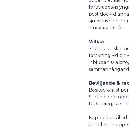
Stipendiet kan sö
företrädesvis yng
post doc vid anna
sjukskrivning. F
innevarande år.
Villkor
Stipendiet ska mö
forskning vid en 
inbjudan ska bifo
sammanhängande 
Beviljande & re
Besked om stipen
Stipendiebeloppet
Utdelning sker til
Kopia på beviljad
erhållet belopp. 