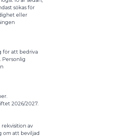
ögst 10 år sedan,
ndast sökas för
dighet eller
ningen
 för att bedriva
. Personlig
en
er.
iftet 2026/2027.
rekvisition av
g om att beviljad