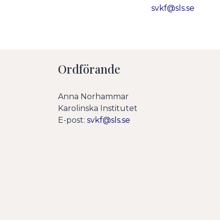
svkf@sls.se
Ordförande
Anna Norhammar
Karolinska Institutet
E-post:
svkf@sls.se