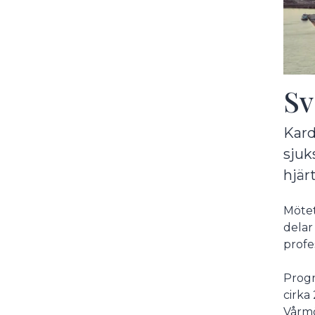
Sv
Kard
sjuk
hjär
Mötet
delar
profe
Progr
cirka
Vårmö