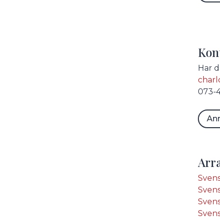
Kon
Har d
char
073-4
Anm
Arr
Svens
Svens
Svens
Svens