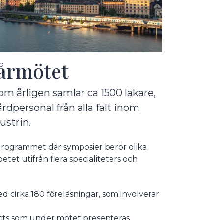
Vårmötet
m årligen samlar ca 1500 läkare,
dpersonal från alla fält inom
ustrin.
 programmet där symposier berör olika
etet utifrån flera specialiteters och
d cirka 180 föreläsningar, som involverar
racts som under mötet presenteras