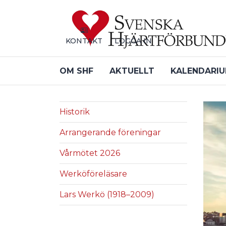
Till sidans huvudinnehåll
KONTAKT
LOGGA IN
OM SHF
AKTUELLT
KALENDARI
Historik
Arrangerande föreningar
Vårmötet 2026
Werköföreläsare
Lars Werkö (1918–2009)