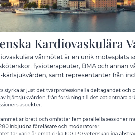
enska Kardiovaskulära 
iovaskulära vårmötet är en unik mötesplats so
sköterskor, fysioterapeuter, BMA och annan vår
t-kärlsjukvården, samt representanter från ind
s styrka är just det tvärprofessionella deltagandet och
 av hjärtsjukvården, från forskning till det patientnära arb
ssioners aspekter.
ammet är brett och omfattar fem parallella sessioner me
 280 inbjudna föreläsare och moderatorer.
tet tar varje år emot cirka 100-130 vetenskapliga abst