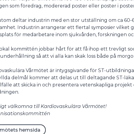
gen som föredrag, modererad poster eller poster i poste
tom deltar industrin med en stor utställning om ca 60-65
amhet. Industrin arrangerar ett flertal symposier vilket g
plats för medarbetare inom sjukvården, forskningen och
okal kommittén jobbar hårt för att få ihop ett trevligt 
sunderhållning så att vi alla kan skak loss både på morgo
ovaskulära Vårmötet är intygsgivande för ST-utbildningar 
llda delmål kommer att delas ut till deltagande ST-läk
illfälle att skicka in och presentera vetenskapliga projekt
dningen.
ligt välkomna till Kardiovaskulära Vårmötet!
anisationskommittén
rmötets hemsida