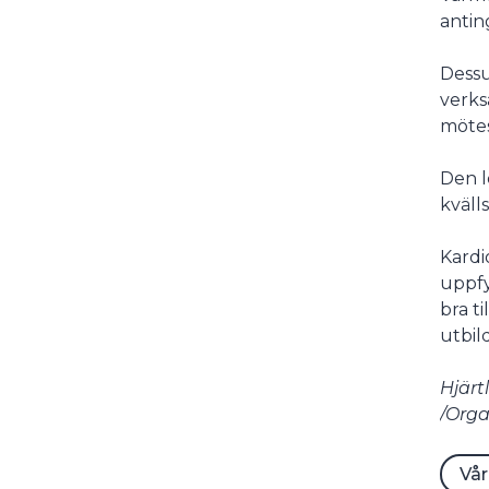
antin
Dessu
verks
mötes
Den l
kväll
Kardi
uppfy
bra t
utbil
Hjärt
/Org
Vå