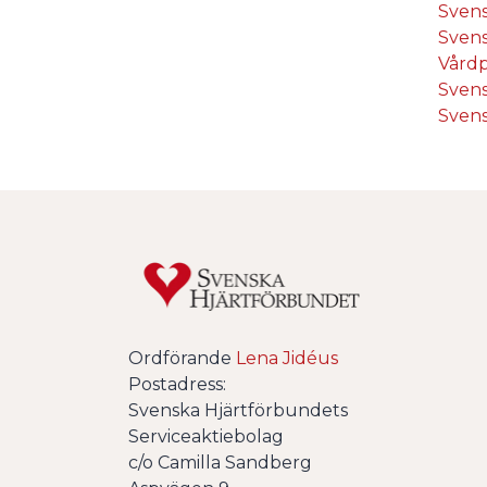
Svens
Svens
Vårdp
Svens
Svens
Ordförande
Lena Jidéus
Postadress:
Svenska Hjärtförbundets
Serviceaktiebolag
c/o Camilla Sandberg