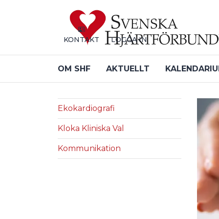
Till sidans huvudinnehåll
KONTAKT
LOGGA IN
OM SHF
AKTUELLT
KALENDARI
Ekokardiografi
Kloka Kliniska Val
Kommunikation