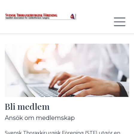
Till sidans huvudinnehåll
Bli medlem
Ansök om medlemskap
Svensk Thoraxkirurgisk Förening (STF) utgör en