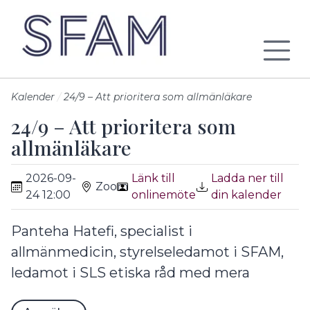
Till sidans huvudinnehåll
Kalender
24/9 – Att prioritera som allmänläkare
24/9 – Att prioritera som
allmänläkare
2026-09-
Länk till
Ladda ner till
Zoom
24 12:00
onlinemöte
din kalender
Panteha Hatefi, specialist i
allmänmedicin, styrelseledamot i SFAM,
ledamot i SLS etiska råd med mera