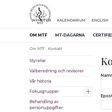
Till sidans huvudinnehåll
NYHETER
KALENDARIUM
ENGLISH
OM MTF
MT-DAGARNA
CERTIFI
Om MTF
Kontakt
Ko
Styrelse
Valberedning och revisorer
Nam
Vår historia
Visa/Göm 
Fokusgrupper
Epos
Behandling av
personuppgifter