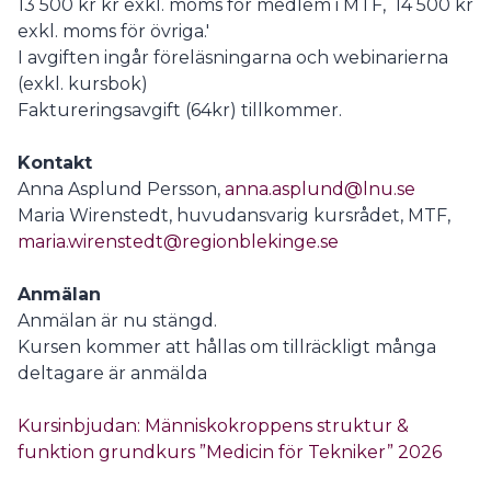
13 500 kr kr exkl. moms för medlem i MTF, 14 500 kr
exkl. moms för övriga.'
I avgiften ingår föreläsningarna och webinarierna
(exkl. kursbok)
Faktureringsavgift (64kr) tillkommer.
Kontakt
Anna Asplund Persson,
anna.asplund@lnu.se
Maria Wirenstedt, huvudansvarig kursrådet, MTF,
maria.wirenstedt@regionblekinge.se
Anmälan
Anmälan är nu stängd.
Kursen kommer att hållas om tillräckligt många
deltagare är anmälda
Kursinbjudan: Människokroppens struktur &
funktion grundkurs ”Medicin för Tekniker” 2026