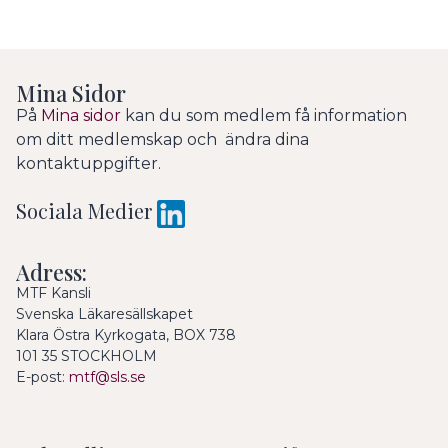
Mina Sidor
På
Mina sidor
kan du som medlem få information
om ditt medlemskap och ändra dina
kontaktuppgifter.
Sociala Medier
Adress:
MTF Kansli
Svenska Läkaresällskapet
Klara Östra Kyrkogata, BOX 738
101 35 STOCKHOLM
E-post:
mtf@sls.se