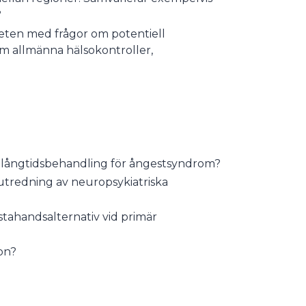
?
heten med frågor om potentiell
m allmänna hälsokontroller,
m långtidsbehandling för ångestsyndrom?
ll utredning av neuropsykiatriska
stahandsalternativ vid primär
ion?