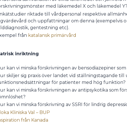
örskrivningsmönster med läkemedel X och läkemedel Y
nkätstudier riktade till vårdpersonal respektive allmän
ågvärdevård och uppfattningar om denna (exempelvis o
ilddiagnostik, gentestning etc).
xempel från
katalansk primärvård
atrisk inriktning
ur kan vi minska förskrivningen av bensodiazepiner so
ur skiljer sig praxis över landet vid ställningstagande ti
unktionsnedsättningar för patienter med hög funktion?
ur kan vi minska förskrivningen av antipsykotika som för
ömnlöshet?
ur kan vi minska förskrivning av SSRI för lindrig depress
loka Kliniska Val – BUP
nspiration från Kanada