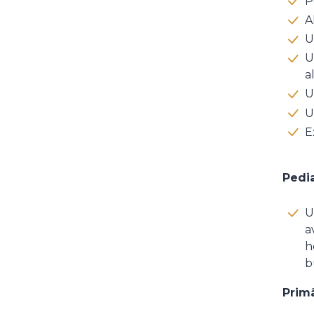
P
A
U
U
a
U
U
E
Pedia
U
a
h
b
Prim