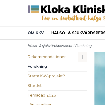
Till sidans huvudinnehåll
OM KKV
HÄLSO- & SJUKVÅRDSPER
Hälso- & sjukvårdspersonal
Forskning
Visa/Göm 
Rekommendationer
Forskning
Starta KKV-projekt?
Startkit
Temadag 2026
Länksamling