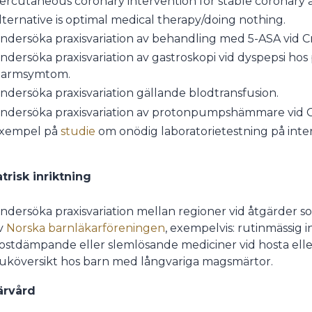
ercutaneous coronary intervention for stable coronary a
lternative is optimal medical therapy/doing nothing.
ndersöka praxisvariation av behandling med 5-ASA vid 
ndersöka praxisvariation av gastroskopi vid dyspepsi ho
larmsymtom.
ndersöka praxisvariation gällande blodtransfusion.
ndersöka praxisvariation av protonpumpshämmare vid G
xempel på
studie
om onödig laboratorietestning på int
trisk inriktning
ndersöka praxisvariation mellan regioner vid åtgärder 
v
Norska barnläkarföreningen
, exempelvis: rutinmässig 
ostdämpande eller slemlösande mediciner vid hosta elle
uköversikt hos barn med långvariga magsmärtor.
ärvård