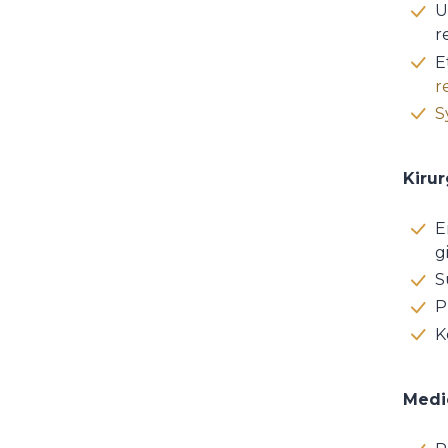
U
r
E
r
S
Kirur
E
g
S
P
K
Medic