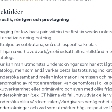
jektidéer
nostik, röntgen och provtagning
maging for low back pain within the first six weeks unles
lternative is doing nothing.
ltraljud av subkutana, små och ospecifika knölar.
T hjärna vid huvudvärk/yrsel/nedsatt allmäntillstånd men
atologi.
ur kan man utmönstra undersökningar som har ett lågt k
atologi, men som ändå verkar beställas trots svag indika
ndersöka samband mellan information i remissen och radi
enomgång av röntgenremisser. Kan genomföras i olika pat
kutverksamhet eller primärvård och även med olika fråges
ndersökningar (t.ex. CT hjärna vid fall, huvudvärk eller yr
ndersöka olika vårdcentralers/vårdgivares benägenhet at
ndersökningar och vad som utmärker hög- respektive l