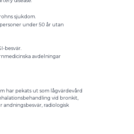
rtery disease.
Crohns sjukdom.
s personer under 50 år utan
I-besvär.
ernmedicinska avdelningar
som har pekats ut som lågvärdevård
inhalationsbehandling vid bronkit,
r andningsbesvär, radiologisk