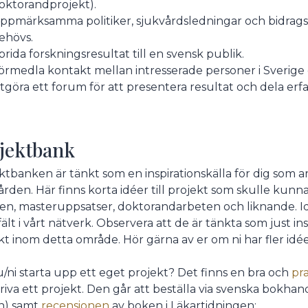
oktorandprojekt).
ppmärksamma politiker, sjukvårdsledningar och bidrags
ehövs.
prida forskningsresultat till en svensk publik.
örmedla kontakt mellan intresserade personer i Sverige o
tgöra ett forum för att presentera resultat och dela erf
jektbank
ktbanken är tänkt som en inspirationskälla för dig som a
ården. Här finns korta idéer till projekt som skulle kunn
en, masteruppsatser, doktorandarbeten och liknande. Id
 fält i vårt nätverk. Observera att de är tänkta som just in
kt inom detta område. Hör gärna av er om ni har fler idée
du/ni starta upp ett eget projekt? Det finns en bra och
pr
riva ett projekt. Den går att beställa via svenska bokhan
n) samt
recensionen
av boken i Läkartidningen: