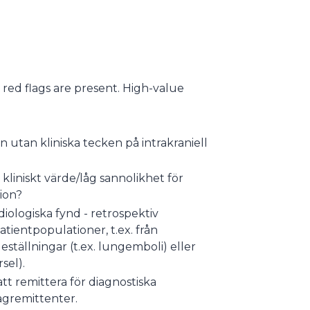
s red flags are present. High-value
 utan kliniska tecken på intrakraniell
liniskt värde/låg sannolikhet för
tion?
ologiska fynd - retrospektiv
ientpopulationer, t.ex. från
tällningar (t.ex. lungemboli) eller
sel).
t remittera för diagnostiska
ågremittenter.