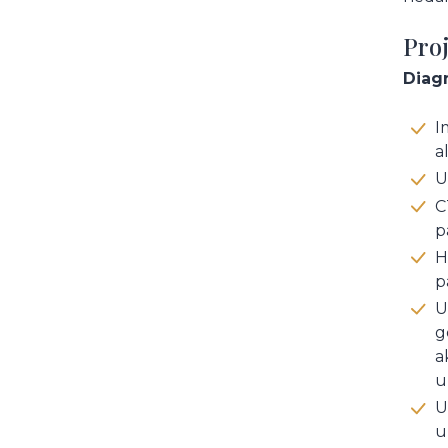
Pro
Diag
I
a
U
C
p
H
p
U
g
a
u
U
u