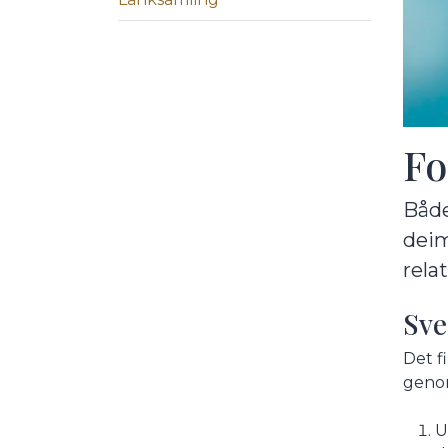
Fo
Både
deim
relat
Sve
Det f
genom
U