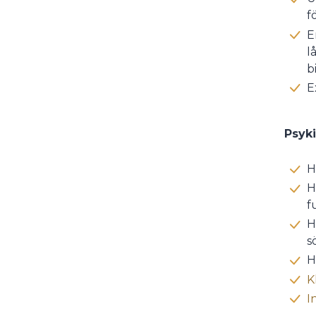
f
E
l
b
E
Psyki
H
H
f
H
s
H
K
I