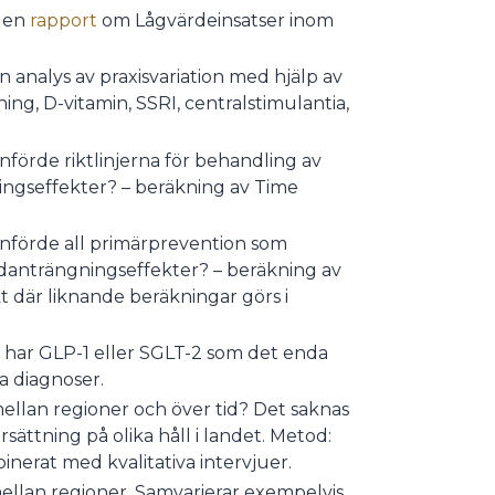
t en
rapport
om Lågvärdeinsatser inom
en analys av praxisvariation med hjälp av
ning, D-vitamin, SSRI, centralstimulantia,
införde riktlinjerna för behandling av
ningseffekter? – beräkning av Time
 införde all primärprevention som
danträngningseffekter? – beräkning av
t där liknande beräkningar görs i
 har GLP-1 eller SGLT-2 som det enda
ga diagnoser.
mellan regioner och över tid? Det saknas
sättning på olika håll i landet. Metod:
inerat med kvalitativa intervjuer.
ellan regioner. Samvarierar exempelvis