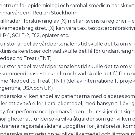
entrum för epidemiologi och samhällsmedicin har skrivi
rimärvården i Region Stockholm.
killnader i förskrivning av [X] mellan svenska regioner – 
äkemedelsregistret. [X] kan vara t.ex. testosteronförskriv
LP-1, SGLT-2, B12, opiater etc.
ur stor andel av vårdpersonalens tid skulle det ta om vi 
ktiniska keratoser och vad skulle det få för undanträng
edded to Treat (TNT)
ur stor andel av vårdpersonalens tid skulle det ta om vi
ekommenderas i Stockholm och vad skulle det få för un
ime Nedded to Treat (TNT) (del av internationellt projek
rgentina, USA och UK)
ndersöka vilken andel av patienterna med diabetes som
ller ett av två eller flera läkemedel, med hänsyn till övri
ay-for-performance i primärvården – hur skiljer det sig 
öjligheter att undersöka vilka åtgärder som ger vilken er
xtrahera regionala sådana uppgifter för jämförelse, komb
ndersöka samvariation av olika läkemedel och jämföra m