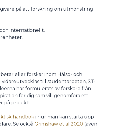
givare på att forskning om utmönstring
ch internationellt.
arenheter.
rbetar eller forskar inom Hälso- och
a vidareutvecklas till studentarbeten, ST-
éerna har formulerats av forskare från
spiration för dig som vill genomföra ett
r på projekt!
aktisk handbok
i hur man kan starta upp
dlare. Se också
Grimshaw et al 2020
(även