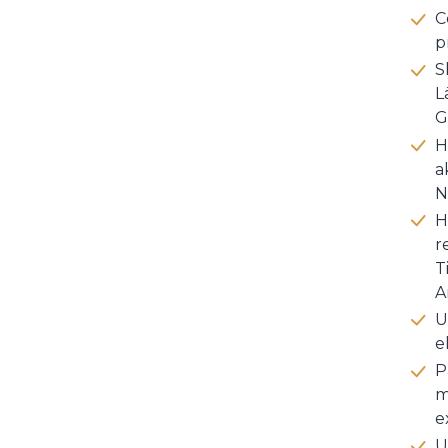
C
p
S
L
G
H
a
N
H
r
T
A
U
e
P
m
e
U