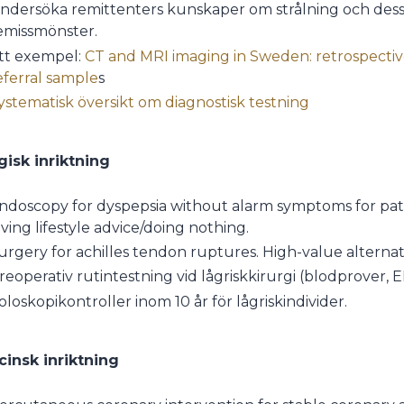
ndersöka remittenters kunskaper om strålning och dess 
emissmönster.
tt exempel:
CT and MRI imaging in Sweden: retrospective
eferral sample
s
ystematisk översikt om diagnostisk testning
gisk inriktning
ndoscopy for dyspepsia without alarm symptoms for patien
iving lifestyle advice/doing nothing.
urgery for achilles tendon ruptures. High-value alternati
reoperativ rutintestning vid lågriskkirurgi (blodprover, E
oloskopikontroller inom 10 år för lågriskindivider.
insk inriktning