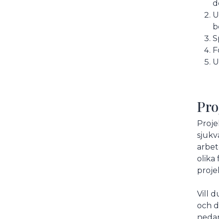
d
U
b
S
F
U
Pro
Proje
sjukv
arbet
olika
proje
Vill 
och d
neda