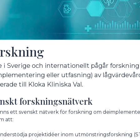
rskning
 i Sverige och internationellt pågår forsknin
plementering eller utfasning) av lågvärdevår
erade till Kloka Kliniska Val.
nskt forskningsnätverk
inns ett svenskt nätverk för forskning om deimplementer
 att:
nderstödja projektidéer inom utmönstringsforskning (S