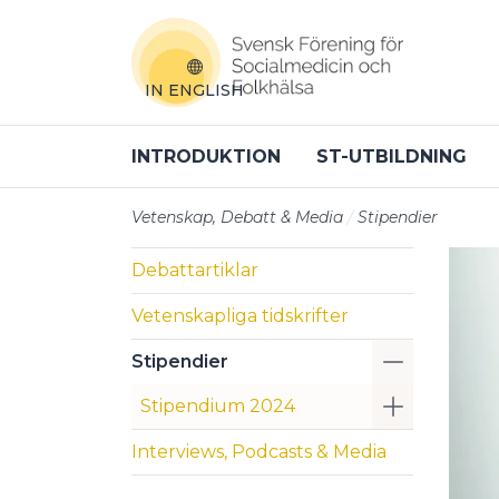
Till sidans huvudinnehåll
IN ENGLISH
INTRODUKTION
ST-UTBILDNING
Vetenskap, Debatt & Media
Stipendier
Debattartiklar
Vetenskapliga tidskrifter
Visa/Göm 
Stipendier
Visa/Göm 
Stipendium 2024
Interviews, Podcasts & Media