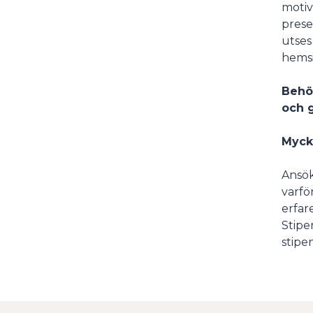
motiv
prese
utses
hemsi
Behö
och g
Myck
Ansök
varfö
erfar
Stipe
stipe