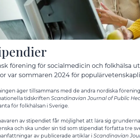
ipendier
sk förening för socialmedicin och folkhälsa ut
or var sommaren 2024 för populärvetenskap
ingen äger tillsammans med de andra nordiska föreninga
nationella tidskriften
Scandinavian Journal of Public He
anta för folkhälsan i Sverige.
avaren av stipendiet får möjlighet att lära sig grunder
enska och ska under sin tid som stipendiat författa tre 
nfattningar av publicerade artiklar i
Scandinavian Jour