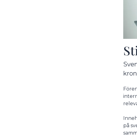
St
Sven
kron
Fören
inter
relev
Inneh
på sv
samma