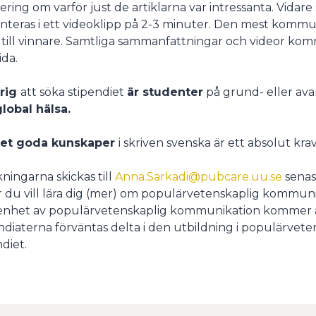
ering om varför just de artiklarna var intressanta. Vidare
nteras i ett videoklipp på 2-3 minuter. Den mest komm
 till vinnare. Samtliga sammanfattningar och videor ko
da.
rig
att söka stipendiet
är studenter
på grund- eller av
lobal hälsa.
et goda kunskaper
i skriven svenska är ett absolut kra
ningarna skickas till
Anna.Sarkadi@pubcare.uu.se
senas
r du vill lära dig (mer) om populärvetenskaplig kommunik
enhet av populärvetenskaplig kommunikation kommer att
ndiaterna förväntas delta i den utbildning i populärvet
ndiet.