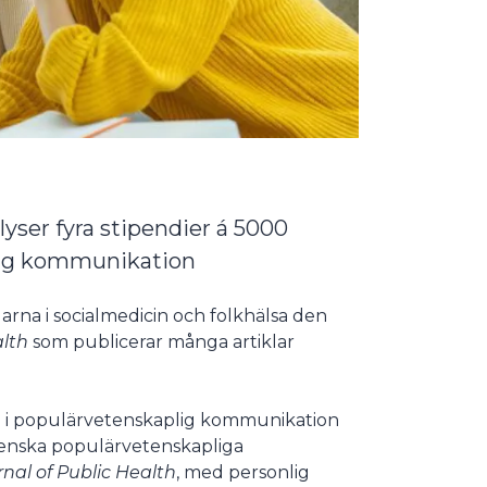
lyser fyra stipendier á 5000
lig kommunikation
rna i socialmedicin och folkhälsa den
alth
som publicerar många artiklar
na i populärvetenskaplig kommunikation
svenska populärvetenskapliga
nal of Public Health
, med personlig