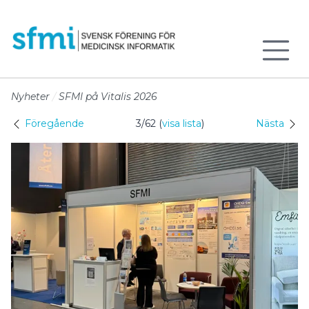
Till sidans huvudinnehåll
Nyheter
SFMI på Vitalis 2026
Föregående
3/62 (
visa lista
)
Nästa