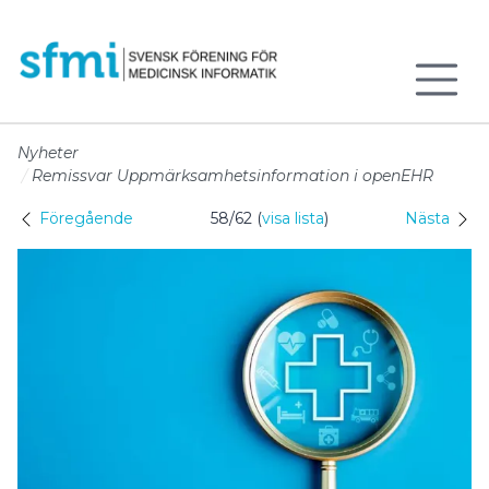
Till sidans huvudinnehåll
Nyheter
Remissvar Uppmärksamhetsinformation i openEHR
Föregående
58/62 (
visa lista
)
Nästa