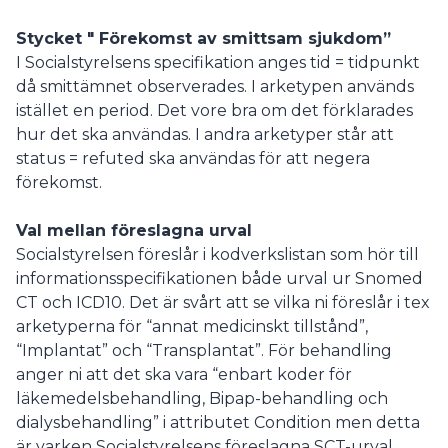
Stycket " Förekomst av smittsam sjukdom”
I Socialstyrelsens specifikation anges tid = tidpunkt
då smittämnet observerades. I arketypen används
istället en period. Det vore bra om det förklarades
hur det ska användas. I andra arketyper står att
status = refuted ska användas för att negera
förekomst.
Val mellan föreslagna urval
Socialstyrelsen föreslår i kodverkslistan som hör till
informationsspecifikationen både urval ur Snomed
CT och ICD10. Det är svårt att se vilka ni föreslår i tex
arketyperna för “annat medicinskt tillstånd”,
“Implantat” och “Transplantat”. För behandling
anger ni att det ska vara “enbart koder för
läkemedelsbehandling, Bipap-behandling och
dialysbehandling” i attributet Condition men detta
är varken Socialstyrelsens föreslagna SCT-urval