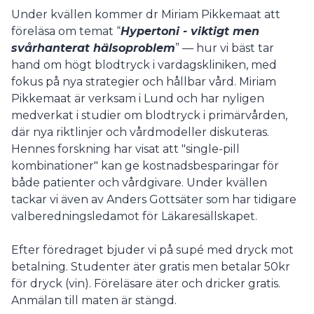
Under kvällen kommer dr Miriam Pikkemaat att
föreläsa om temat “
Hypertoni - viktigt men
svårhanterat hälsoproblem
” — hur vi bäst tar
hand om högt blodtryck i vardagskliniken, med
fokus på nya strategier och hållbar vård. Miriam
Pikkemaat är verksam i Lund och har nyligen
medverkat i studier om blodtryck i primärvården,
där nya riktlinjer och vårdmodeller diskuteras.
Hennes forskning har visat att "single-pill
kombinationer" kan ge kostnadsbesparingar för
både patienter och vårdgivare. Under kvällen
tackar vi även av Anders Gottsäter som har tidigare
valberedningsledamot för Läkaresällskapet.
Efter föredraget bjuder vi på supé med dryck mot
betalning. Studenter äter gratis men betalar 50kr
för dryck (vin). Föreläsare äter och dricker gratis.
Anmälan till maten är stängd.